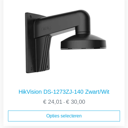
HikVision DS-1273ZJ-140 Zwart/Wit
Prijsklasse:
€
24,01
€
30,00
-
€ 24,01
tot
Opties selecteren
€ 30,00