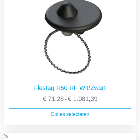
Flestag R50 RF Wit/Zwart
Prijsklasse:
€
71,28
€
1.081,39
-
€ 71,28
tot
Opties selecteren
€ 1.081,39
%