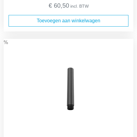
prijs
prijs
€
60,50
incl. BTW
was:
is:
€ 52,89.
€ 50,00.
Toevoegen aan winkelwagen
%