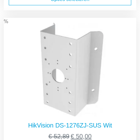
€ 60,00.
€ 35,00.
%
HikVision DS-1276ZJ-SUS Wit
Oorspronkelijke
Huidige
€
52,89
€
50,00