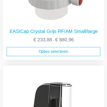
EASICap Crystal Grijs RF/AM Small/large
Prijsklasse:
€
233,88
€
880,96
-
€ 233,88
tot
Opties selecteren
€ 880,96