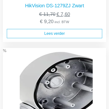
HikVision DS-1279ZJ Zwart
Oorspronkelijke
Huidige
€
11,70
€
7,60
prijs
prijs
€
9,20
incl. BTW
was:
is:
€ 11,70.
€ 7,60.
Lees verder
%