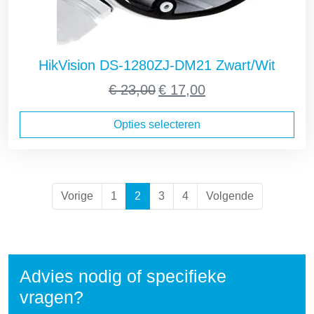
HikVision DS-1280ZJ-DM21 Zwart/Wit
Oorspronkelijke
Huidige
€
23,00
€
17,00
prijs
prijs
was:
is:
Opties selecteren
€ 23,00.
€ 17,00.
Vorige
1
2
3
4
Volgende
Advies nodig of specifieke
vragen?