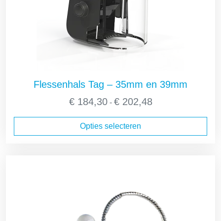
Flessenhals Tag – 35mm en 39mm
Prijsklasse:
€
184,30
€
202,48
-
€ 184,30
tot
Opties selecteren
€ 202,48