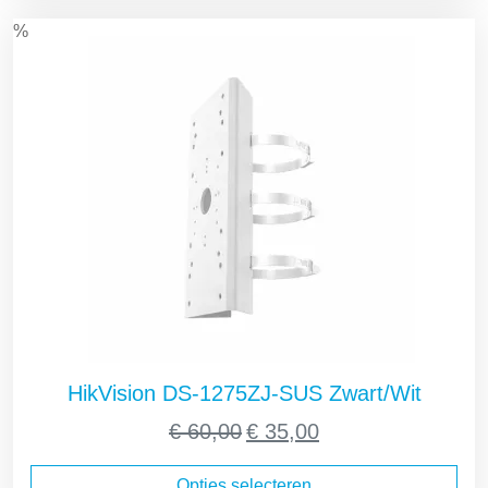
%
HikVision DS-1275ZJ-SUS Zwart/Wit
Oorspronkelijke
Huidige
€
60,00
€
35,00
prijs
prijs
was:
is:
Opties selecteren