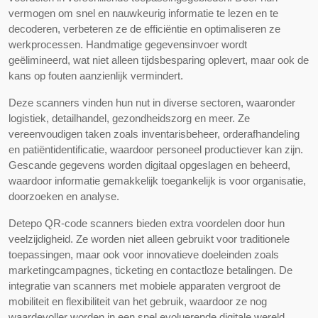
vermogen om snel en nauwkeurig informatie te lezen en te
decoderen, verbeteren ze de efficiëntie en optimaliseren ze
werkprocessen. Handmatige gegevensinvoer wordt
geëlimineerd, wat niet alleen tijdsbesparing oplevert, maar ook de
kans op fouten aanzienlijk vermindert.
Deze scanners vinden hun nut in diverse sectoren, waaronder
logistiek, detailhandel, gezondheidszorg en meer. Ze
vereenvoudigen taken zoals inventarisbeheer, orderafhandeling
en patiëntidentificatie, waardoor personeel productiever kan zijn.
Gescande gegevens worden digitaal opgeslagen en beheerd,
waardoor informatie gemakkelijk toegankelijk is voor organisatie,
doorzoeken en analyse.
Detepo QR-code scanners bieden extra voordelen door hun
veelzijdigheid. Ze worden niet alleen gebruikt voor traditionele
toepassingen, maar ook voor innovatieve doeleinden zoals
marketingcampagnes, ticketing en contactloze betalingen. De
integratie van scanners met mobiele apparaten vergroot de
mobiliteit en flexibiliteit van het gebruik, waardoor ze nog
waardevoller worden in een snel evoluerende digitale wereld.