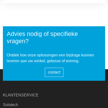
Advies nodig of specifieke
vragen?
Ontdek hoe onze oplossingen een bijdrage kunnen
leveren aan uw winkel, gebouw of woning.
contact
KLANTENSERVICE
Solotech