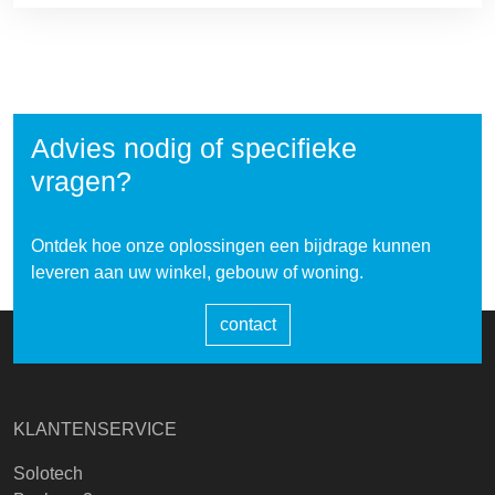
Advies nodig of specifieke
vragen?
Ontdek hoe onze oplossingen een bijdrage kunnen
leveren aan uw winkel, gebouw of woning.
contact
KLANTENSERVICE
Solotech