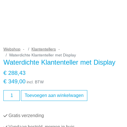
Webshop
Klantentellers
Waterdichte Klantenteller met Display
Waterdichte Klantenteller met Display
€
288,43
€
349,00
incl. BTW
Waterdichte
Toevoegen aan winkelwagen
Klantenteller
met
Display
Gratis verzending
aantal
Vandaag besteld, morgen in huis