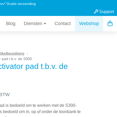
rs
Gratis verzending
Support
Blog
Diensten
Contact
Webshop
tikelbeveiliging
 pad t.b.v. de S300
ivator pad t.b.v. de
. BTW
pad is bedoeld om te werken met de S300-
is bedoeld om in, op of onder de toonbank te