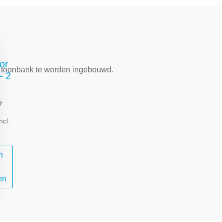
 suggesties…
or
de toonbank te worden ingebouwd.
– 2
7
ncl.
n
en