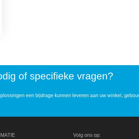
dig of specifieke vragen?
plossingen een bijdrage kunnen leveren aan uw winkel, gebou
MATIE
Volg ons op: