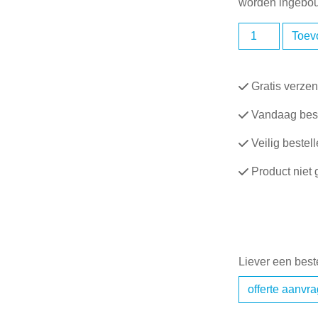
worden ingebo
RF
Toev
Deactivator
pad
t.b.v.
Gratis verze
de
Vandaag best
S300
aantal
Veilig bestel
Product niet 
Liever een best
offerte aanvr