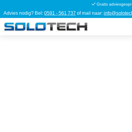
Gratis adviesgespr
Advies nodig? Bel:
0591 - 561 737
of mail naar:
info@solotec