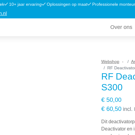
ek
10+ jaar ervaring
Oplossingen op maat
Professionele monteu
h.nl
Over ons
Webshop
Ar
RF Deactivator
RF Deact
S300
€
50,00
€
60,50
incl
Dit deactivator
Deactivator en 