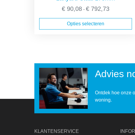
Prijsklasse:
€
90,08
€
792,73
-
€ 90,08
tot
Opties selecteren
€ 792,73
Advies no
Ontdek hoe onze o
woning.
KLANTENSERVICE
INFOR