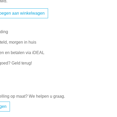
uwd.
oegen aan winkelwagen
nding
eld, morgen in huis
len en betalen via iDEAL
goed? Geld terug!
elling op maat? We helpen u graag.
agen