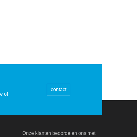
contact
w of
Onze klanten beoordelen ons met