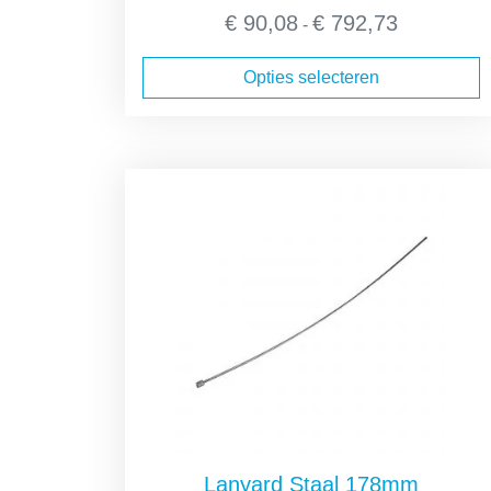
Prijsklasse:
€
90,08
€
792,73
-
€ 90,08
tot
Opties selecteren
€ 792,73
Lanyard Staal 178mm