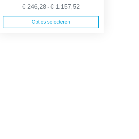
Prijsklasse:
€
246,28
€
1.157,52
-
€ 246,28
tot
Opties selecteren
€ 1.157,52