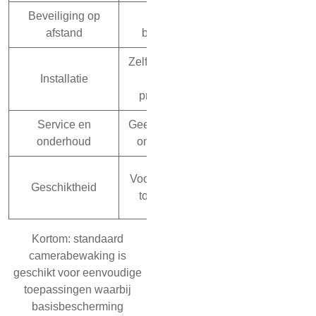
Beveiliging op
Vaak niet
Volledige toega
afstand
beschikbaar
controle op af
Zelf te installeren,
Professione
Installatie
minder
installatie door 
professioneel
Service en
Geen of minimale
24/7 support
onderhoud
ondersteuning
onderhoudsop
Voor wie maxi
Voor eenvoudige
Geschiktheid
beveiliging 
toepassingen
betrouwbaarheid
Kortom: standaard
camerabewaking is
geschikt voor eenvoudige
toepassingen waarbij
basisbescherming